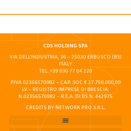
CDS HOLDING SPA
VIA DELL’INDUSTRIA, 36 – 25030 ERBUSCO (BS)
ITALY
TEL. +39 030 77 04 220
PIVA 02356570982 – CAP. SOC € 17.750.000,00
I.V – REGISTRO IMPRESE DI BRESCIA:
N.02356570982 – R.E.A. DI BS N. 442975
CREDITS BY NETWORK PRO S.R.L.