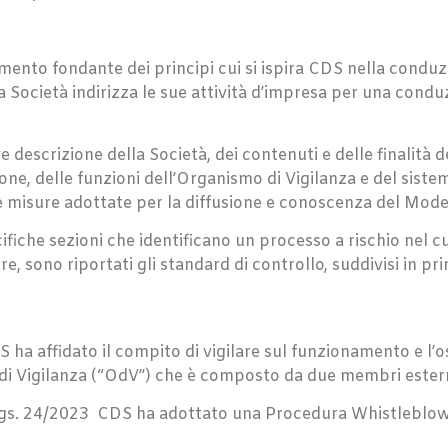
ento fondante dei principi cui si ispira CDS nella conduzi
 Società indirizza le sue attività d’impresa per una conduz
 descrizione della Società, dei contenuti e delle finalità
one, delle funzioni dell’Organismo di Vigilanza e del siste
le misure adottate per la diffusione e conoscenza del Mode
cifiche sezioni che identificano un processo a rischio nel cu
tre, sono riportati gli standard di controllo, suddivisi in 
CDS ha affidato il compito di vigilare sul funzionamento e l
 Vigilanza (“OdV”) che è composto da due membri esterni 
D.Lgs. 24/2023 CDS ha adottato una Procedura Whistleblowi