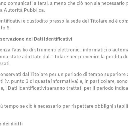
ranno comunicati a terzi, a meno che ciò non sia necessario 
ra Autorità Pubblica.
ntificativi è custodito presso la sede del Titolare ed è con
nto 6.
ervazione dei Dati Identificativi
e senza l’ausilio di strumenti elettronici, informatici o aut
o state adottate dal Titolare per prevenire la perdita dei D
zati.
e conservati dal Titolare per un periodo di tempo superiore
lti (v. punto 3 di questa informativa) e, in particolare, s
re, i Dati Identificativi saranno trattati per il periodo indi
iù tempo se ciò è necessario per rispettare obblighi stabili
 dei diritti