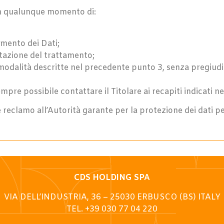
o, in qualunque momento di:
amento dei Dati;
itazione del trattamento;
modalità descritte nel precedente punto 3, senza pregiudic
è sempre possibile contattare il Titolare ai recapiti indicati
reclamo all’Autorità garante per la protezione dei dati pe
CDS HOLDING SPA
VIA DELL’INDUSTRIA, 36 – 25030 ERBUSCO (BS) ITALY
TEL. +39 030 77 04 220