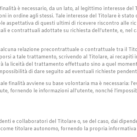
finalità è necessario, da un lato, al legittimo interesse del T
ioni in ordine agli stessi. Tale interesse del Titolare è sta
e aspettativa di questi ultimi di ricevere riscontro alle rich
i e contrattuali adottate su richiesta dell’utente, e, nel c
d alcuna relazione precontrattuale o contrattuale tra il T
orsi a tale trattamento, scrivendo al Titolare, ai recapiti i
 la liceità del trattamento effettuato sino a quel momen
l’impossibilità di dare seguito ad eventuali richieste pendent
ale finalità avviene su base volontaria ma è necessaria: l’
cevute, fornendo le informazioni all’utente, nonché l’imposs
ndenti e collaboratori del Titolare o, se del caso, dai dipen
come titolare autonomo, fornendo la propria informativa re