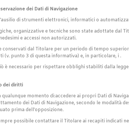
nservazione dei Dati di Navigazione
l’ausilio di strumenti elettronici, informatici o automatizzat
iche, organizzative e tecniche sono state adottate dal Tito
 medesimi e accessi non autorizzati.
 e conservati dal Titolare per un periodo di tempo superio
i (v. punto 3 di questa informativa) e, in particolare, i .
 è necessario per rispettare obblighi stabiliti dalla legge 
 dei diritti
to, in qualunque momento di:accedere ai propri Dati di Navig
rattamento dei Dati di Navigazione, secondo le modalità d
tuato prima dell’opposizione.
è sempre possibile contattare il Titolare ai recapiti indicati