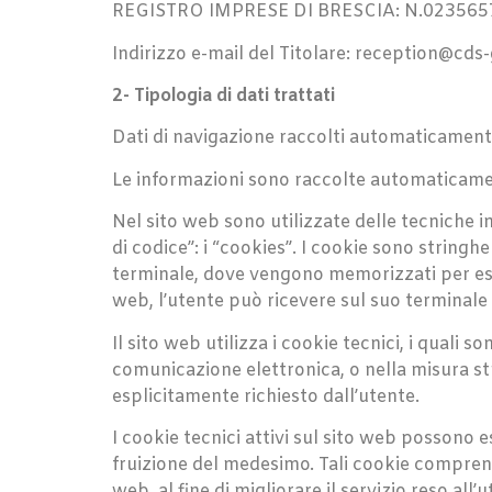
REGISTRO IMPRESE DI BRESCIA: N.02356570
Indirizzo e-mail del Titolare: reception@cd
2- Tipologia di dati trattati
Dati di navigazione raccolti automaticament
Le informazioni sono raccolte automaticame
Nel sito web sono utilizzate delle tecniche in
di codice”: i “cookies”. I cookie sono stringhe
terminale, dove vengono memorizzati per esse
web, l’utente può ricevere sul suo terminale 
Il sito web utilizza i cookie tecnici, i quali 
comunicazione elettronica, o nella misura str
esplicitamente richiesto dall’utente.
I cookie tecnici attivi sul sito web possono 
fruizione del medesimo. Tali cookie comprend
web, al fine di migliorare il servizio reso all’