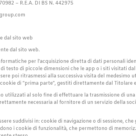
982 – R.E.A. DI BS N. 442975
s-group.com
e dal sito web
nte dal sito web.
formatiche per l’acquisizione diretta di dati personali ident
 di testo di piccole dimensioni che le app o i siti visitati d
re poi ritrasmessi alla successiva visita del medesimo ute
cookie di “prima parte”, gestiti direttamente dal Titolare 
sono utilizzati al solo fine di effettuare la trasmissione di 
ettamente necessaria al fornitore di un servizio della soc
essere suddivisi in: cookie di navigazione o di sessione, c
ono i cookie di funzionalità, che permettono di memorizzar
utente stesso.