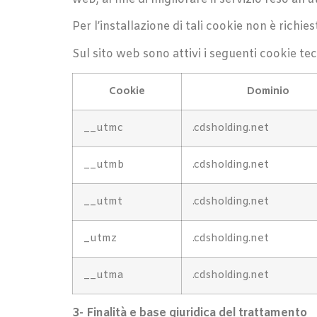
Per l’installazione di tali cookie non è richie
Sul sito web sono attivi i seguenti cookie tec
Cookie
Dominio
__utmc
.cdsholding.net
__utmb
.cdsholding.net
__utmt
.cdsholding.net
_utmz
.cdsholding.net
__utma
.cdsholding.net
3- Finalità e base giuridica del trattamento