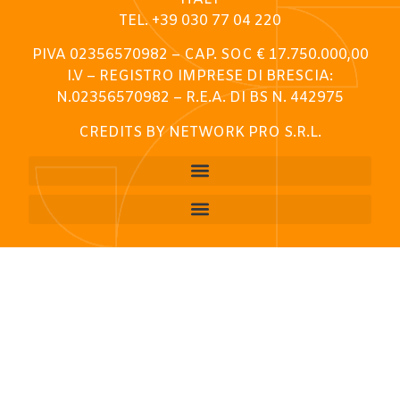
TEL. +39 030 77 04 220
PIVA 02356570982 – CAP. SOC € 17.750.000,00
I.V – REGISTRO IMPRESE DI BRESCIA:
N.02356570982 – R.E.A. DI BS N. 442975
CREDITS BY NETWORK PRO S.R.L.