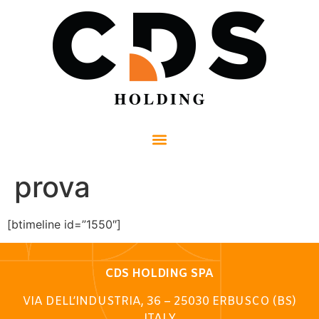
prova
[btimeline id=”1550″]
CDS HOLDING SPA
VIA DELL’INDUSTRIA, 36 – 25030 ERBUSCO (BS)
ITALY